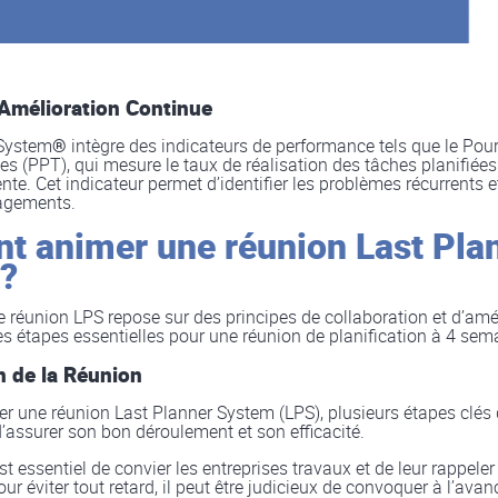
 Amélioration Continue
 System
®
intègre des indicateurs de performance tels que le Pou
 (PPT), qui mesure le taux de réalisation des tâches planifiées 
te. Cet indicateur permet d’identifier les problèmes récurrents et
gagements.
 animer une réunion Last Pla
?
e réunion LPS repose sur des principes de collaboration et d’amé
les étapes essentielles pour une réunion de planification à 4 sema
n de la Réunion
er une réunion Last Planner System (LPS), plusieurs étapes clés 
d’assurer son bon déroulement et son efficacité.
est essentiel de convier les entreprises travaux et de leur rappele
our éviter tout retard, il peut être judicieux de convoquer à l’ava