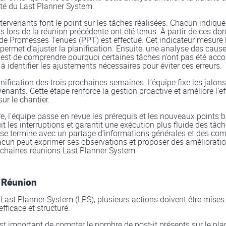
lité du Last Planner System.
ntervenants font le point sur les tâches réalisées. Chacun indique 
 lors de la réunion précédente ont été tenus. À partir de ces don
e Promesses Tenues (PPT) est effectué. Cet indicateur mesure la
ermet d’ajuster la planification. Ensuite, une analyse des cause
f est de comprendre pourquoi certaines tâches n’ont pas été acc
 à identifier les ajustements nécessaires pour éviter ces erreurs.
anification des trois prochaines semaines. L’équipe fixe les jalons 
enants. Cette étape renforce la gestion proactive et améliore l’ef
ur le chantier.
e, l’équipe passe en revue les prérequis et les nouveaux points 
it les interruptions et garantit une exécution plus fluide des tâc
n se termine avec un partage d’informations générales et des co
acun peut exprimer ses observations et proposer des améliorati
ochaines réunions Last Planner System.
t-Réunion
 Last Planner System (LPS), plusieurs actions doivent être mises
efficace et structuré.
est important de compter le nombre de post-it présents sur le pla