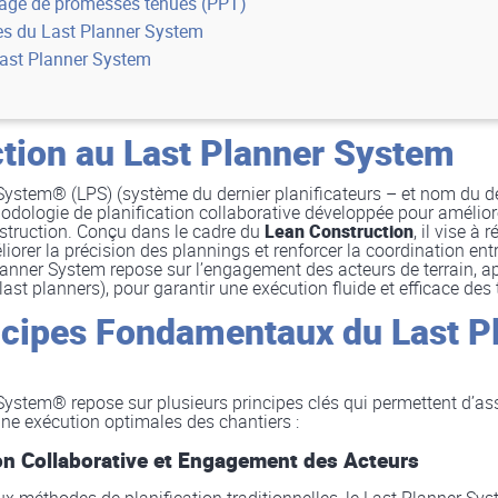
age de promesses tenues (PPT)
es du Last Planner System
Last Planner System
ction au Last Planner System
System® (LPS) (système du dernier planificateurs – et nom du d
odologie de planification collaborative développée pour amélior
struction. Conçu dans le cadre du
Lean Construction
, il vise à 
iorer la précision des plannings et renforcer la coordination ent
Planner System repose sur l’engagement des acteurs de terrain, ap
(last planners), pour garantir une exécution fluide et efficace des
ncipes Fondamentaux du Last P
System® repose sur plusieurs principes clés qui permettent d’as
 une exécution optimales des chantiers :
ion Collaborative et Engagement des Acteurs