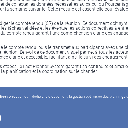
et de collecter les données nécessaires au calcul du Pourcent
r la semaine suivante. Cette mesure est essentielle pour évaluer 
rédiger le compte rendu (CR) de la réunion. Ce document doit synt
 les tâches validées et les éventuelles actions correctives à ent
 du compte rendu garantit une compréhension claire des engag
ge le compte rendu, puis le transmet aux participants avec une 
a réunion. L’envoi de ce document visuel permet à tous les acteu
ence claire et accessible, facilitant ainsi le suivi des engagement
s étapes, le Last Planner System garantit sa continuité et amélio
a planification et la coordination sur le chantier.
fication
est un outil dédié à la création et à la gestion optimisée des plannings 