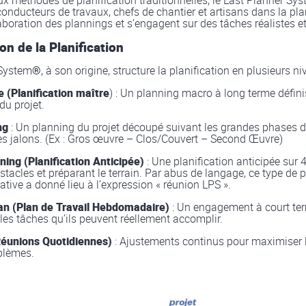
x méthodes de planification traditionnelles, le Last Planner Sy
onducteurs de travaux, chefs de chantier et artisans dans la plani
laboration des plannings et s’engagent sur des tâches réalistes et
on de la Planification
 System
®
, à son origine, structure la planification en plusieurs ni
e (
Planification maître
) : Un planning macro à long terme défini
u projet.
ng
: Un planning du projet découpé suivant les grandes phases du
es jalons. (Ex : Gros œuvre – Clos/Couvert – Second Œuvre)
ning
(Planification Anticipée)
: Une planification anticipée sur 
bstacles et préparant le terrain. Par abus de langage, ce type de p
ative a donné lieu à l’expression « réunion LPS ».
n (Plan de Travail Hebdomadaire)
: Un engagement à court te
 les tâches qu’ils peuvent réellement accomplir.
Réunions Quotidiennes)
: Ajustements continus pour maximiser l’
blèmes.