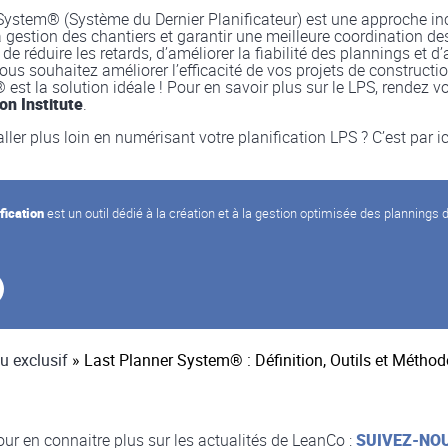
System® (Système du Dernier Planificateur) est une approche i
 gestion des chantiers et garantir une meilleure coordination des
e réduire les retards, d’améliorer la fiabilité des plannings et d
vous souhaitez améliorer l’efficacité de vos projets de constructio
st la solution idéale ! Pour en savoir plus sur le LPS, rendez vo
on Institute
.
ler plus loin en numérisant votre planification LPS ? C’est par i
fication
est un outil dédié à la création et à la gestion optimisée des plannings 
u exclusif
»
Last Planner System® : Définition, Outils et Méthod
ur en connaitre plus sur les actualités de LeanCo :
SUIVEZ-NO