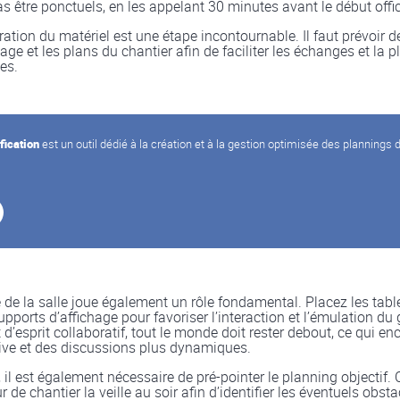
s être ponctuels, en les appelant 30 minutes avant le début offici
ration du matériel est une étape incontournable. Il faut prévoir de
age et les plans du chantier afin de faciliter les échanges et la p
es.
fication
est un outil dédié à la création et à la gestion optimisée des plannings 
 de la salle joue également un rôle fondamental. Placez les table
pports d’affichage pour favoriser l’interaction et l’émulation du
t d’esprit collaboratif, tout le monde doit rester debout, ce qui e
tive et des discussions plus dynamiques.
 il est également nécessaire de pré-pointer le planning objectif. 
r de chantier la veille au soir afin d’identifier les éventuels obst