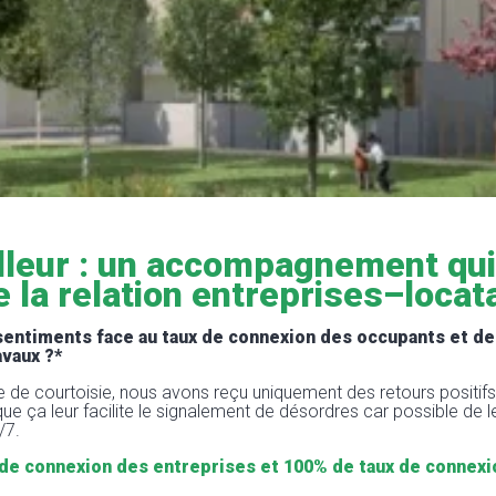
lleur : un accompagnement qui
e la relation entreprises–locat
sentiments face au taux de connexion des occupants et de
avaux ?*
te de courtoisie, nous avons reçu uniquement des retours positif
 que ça leur facilite le signalement de désordres car possible de l
/7.
 de connexion des entreprises et 100% de taux de connexi