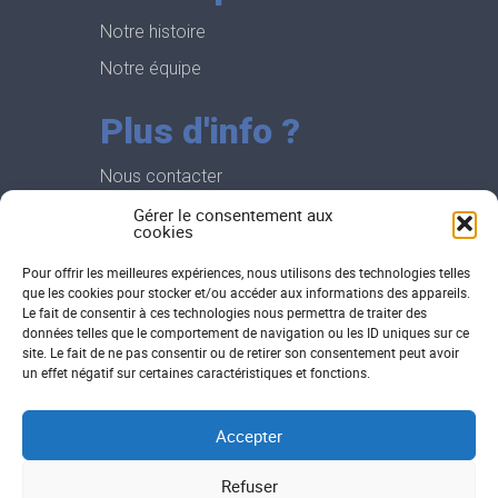
Notre histoire
Notre équipe
Plus d'info ?
Nous contacter
Demander une démo
Gérer le consentement aux
cookies
Recrutement
Pour offrir les meilleures expériences, nous utilisons des technologies telles
que les cookies pour stocker et/ou accéder aux informations des appareils.
Le Lean, c'est
Le fait de consentir à ces technologies nous permettra de traiter des
données telles que le comportement de navigation ou les ID uniques sur ce
quoi ?
site. Le fait de ne pas consentir ou de retirer son consentement peut avoir
un effet négatif sur certaines caractéristiques et fonctions.
Lean Construction
Planning chemin de fer
Accepter
Planification collaborative
Refuser