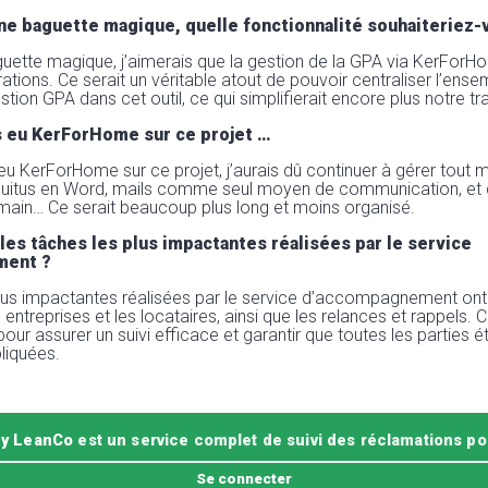
une baguette magique, quelle fonctionnalité souhaiteriez-
aguette magique, j’aimerais que la gestion de la GPA via KerForH
ations. Ce serait un véritable atout de pouvoir centraliser l’ens
ion GPA dans cet outil, ce qui simplifierait encore plus notre tra
as eu KerForHome sur ce projet …
 eu KerForHome sur ce projet, j’aurais dû continuer à gérer tout 
 quitus en Word, mails comme seul moyen de communication, et 
a main… Ce serait beaucoup plus long et moins organisé.
les tâches les plus impactantes réalisées par le service
ment ?
lus impactantes réalisées par le service d’accompagnement ont 
entreprises et les locataires, ainsi que les relances et rappels. 
pour assurer un suivi efficace et garantir que toutes les parties é
liquées.
y LeanCo
est un service complet de suivi des réclamations pos
Se connecter