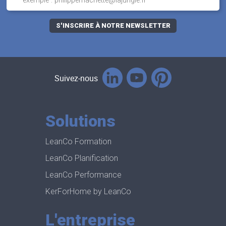
Suivez-nous
Solutions
LeanCo Formation
LeanCo Planification
LeanCo Performance
KerForHome by LeanCo
L'entreprise