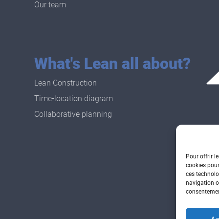
Our team
What's Lean all about?
Lean Construction
Time-location diagram
Collaborative planning
Pour offrir l
cookies pour
ces technolo
navigation ou
consentement
Ac