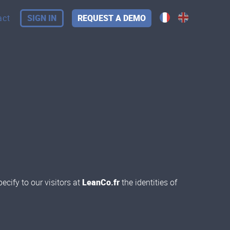
act
SIGN IN
REQUEST A DEMO
cify to our visitors at
LeanCo.fr
the identities of